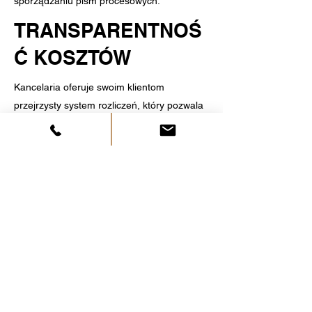
sporządzaniu pism procesowych.
TRANSPARENTNOŚ
Ć KOSZTÓW
Kancelaria oferuje swoim klientom
przejrzysty system rozliczeń, który pozwala
na pełną kontrolę kosztów związanych z
prowadzoną sprawą. Klienci są
poinformowani o wszelkich kosztach, co
zapewnia przejrzystość i zaufanie w
relacjach z kancelarią. Dzięki możliwości
kontaktu telefonicznego, mailowego oraz
elastyczności w umawianiu spotkań, usługi
kancelarii są dostępne dla każdego,
niezależnie od miejsca zamieszkania czy
zatrudnienia.